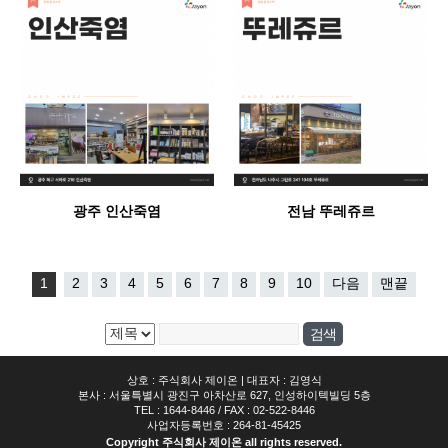
광주 인산죽염
전남 뚜레쥬르
1
2
3
4
5
6
7
8
9
10
다음
맨끝
상호 : 주식회사 제이온 | 대표자 : 김영식
본사 : 서울특별시 광진구 아차산로 627, 인성하이텍빌딩 5층
TEL : 1644-8446 / FAX : 02-522-8446
사업자등록번호 : 264-81-45425
Copyright 주식회사 제이온 all rights reserved.