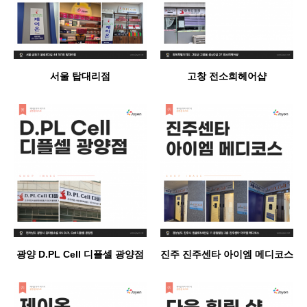
서울 탑대리점
고창 전소희헤어샵
광양 D.PL Cell 디플셀 광양점
진주 진주센타 아이엠 메디코스